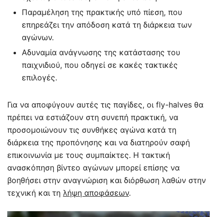
Παραμέληση της πρακτικής υπό πίεση, που
επηρεάζει την απόδοση κατά τη διάρκεια των
αγώνων.
Αδυναμία ανάγνωσης της κατάστασης του
παιχνιδιού, που οδηγεί σε κακές τακτικές
επιλογές.
Για να αποφύγουν αυτές τις παγίδες, οι fly-halves θα
πρέπει να εστιάζουν στη συνεπή πρακτική, να
προσομοιώνουν τις συνθήκες αγώνα κατά τη
διάρκεια της προπόνησης και να διατηρούν σαφή
επικοινωνία με τους συμπαίκτες. Η τακτική
ανασκόπηση βίντεο αγώνων μπορεί επίσης να
βοηθήσει στην αναγνώριση και διόρθωση λαθών στην
τεχνική και τη
λήψη αποφάσεων
.