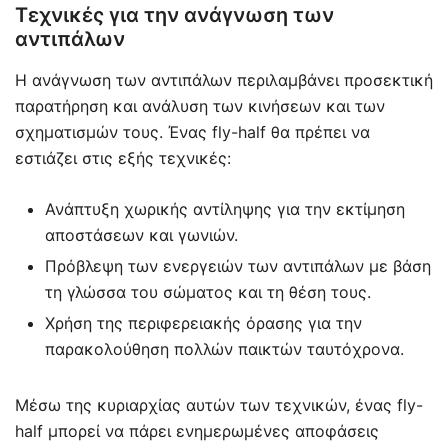
Τεχνικές για την ανάγνωση των
αντιπάλων
Η ανάγνωση των αντιπάλων περιλαμβάνει προσεκτική
παρατήρηση και ανάλυση των κινήσεων και των
σχηματισμών τους. Ένας fly-half θα πρέπει να
εστιάζει στις εξής τεχνικές:
Ανάπτυξη χωρικής αντίληψης για την εκτίμηση
αποστάσεων και γωνιών.
Πρόβλεψη των ενεργειών των αντιπάλων με βάση
τη γλώσσα του σώματος και τη θέση τους.
Χρήση της περιφερειακής όρασης για την
παρακολούθηση πολλών παικτών ταυτόχρονα.
Μέσω της κυριαρχίας αυτών των τεχνικών, ένας fly-
half μπορεί να πάρει ενημερωμένες αποφάσεις