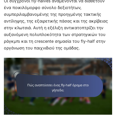
Οι σύγχρονοι fly-halves αναμένονται να διαθέτουν
ένα ποικιλόμορφο σύνολο δεξιοτήτων,
συμπεριλαμβανομένης της προηγμένης τακτικής
αντίληψης, της εξαιρετικής πάσας και της ακρίβειας
στην κλωτσιά. Αυτή η εξέλιξη αντικατοπτρίζει την
αυξανόμενη πολυπλοκότητα των στρατηγικών του
ράγκμπι και τη crescente σημασία του fly-half στην
οργάνωση του παιχνιδιού της ομάδας.