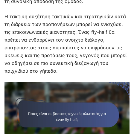
τη συνολική απόδοση της ομάδας.
Η τακτική συζήτηση τακτικών και στρατηγικών κατά
τη διάρκεια των προπονήσεων μπορεί να ενισχύσει
τις επικοινωνιακές ικανότητες. Ένας fly-half θα
πρέπει να ενθαρρύνει τον ανοιχτό διάλογο,
επιτρέποντας στους συμπαίκτες να εκφράσουν τις
σκέψεις και τις προτάσεις τους, γεγονός που μπορεί
να οδηγήσει σε πιο συνεκτική διεξαγωγή του
παιχνιδιού στο γήπεδο.