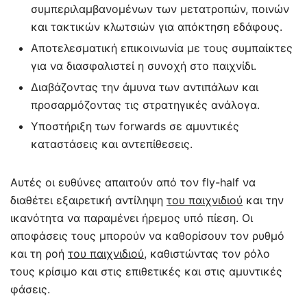
συμπεριλαμβανομένων των μετατροπών, ποινών
και τακτικών κλωτσιών για απόκτηση εδάφους.
Αποτελεσματική επικοινωνία με τους συμπαίκτες
για να διασφαλιστεί η συνοχή στο παιχνίδι.
Διαβάζοντας την άμυνα των αντιπάλων και
προσαρμόζοντας τις στρατηγικές ανάλογα.
Υποστήριξη των forwards σε αμυντικές
καταστάσεις και αντεπίθεσεις.
Αυτές οι ευθύνες απαιτούν από τον fly-half να
διαθέτει εξαιρετική αντίληψη
του παιχνιδιού
και την
ικανότητα να παραμένει ήρεμος υπό πίεση. Οι
αποφάσεις τους μπορούν να καθορίσουν τον ρυθμό
και τη ροή
του παιχνιδιού
, καθιστώντας τον ρόλο
τους κρίσιμο και στις επιθετικές και στις αμυντικές
φάσεις.