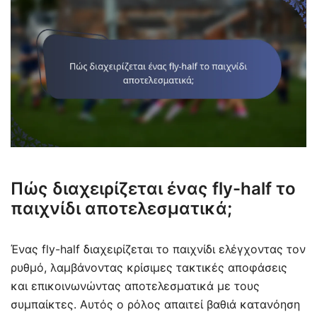
Πώς διαχειρίζεται ένας fly-half το
παιχνίδι αποτελεσματικά;
Ένας fly-half διαχειρίζεται το παιχνίδι ελέγχοντας τον
ρυθμό, λαμβάνοντας κρίσιμες τακτικές αποφάσεις
και επικοινωνώντας αποτελεσματικά με τους
συμπαίκτες. Αυτός ο ρόλος απαιτεί βαθιά κατανόηση