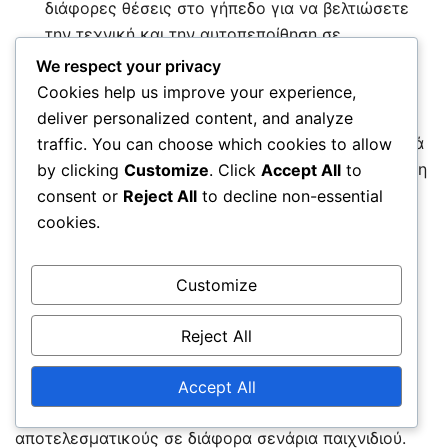
διάφορες θέσεις στο γήπεδο για να βελτιώσετε
την τεχνική και την αυτοπεποίθηση σε
καταστάσεις αγώνα.
We respect your privacy
Πίεση κλωτσιάς: Προσομοιώστε την πίεση του
Cookies help us improve your experience,
αγώνα ζητώντας από τους συμπαίκτες να
deliver personalized content, and analyze
δημιουργήσουν αποσπάσεις ή να θέσουν χρονικά
traffic. You can choose which cookies to allow
όρια για τις κλωτσιές. Αυτό βοηθά στην ανάπτυξη
by clicking
Customize
. Click
Accept All
to
ψυχικής αντοχής.
consent or
Reject All
to decline non-essential
cookies.
Διαφορετικοί τύποι κλωτσιών: Εργαστείτε σε
διάφορους τύπους κλωτσιών, όπως grubbers,
chips και σπειροειδείς κλωτσιές, για να
Customize
αναπτύξετε ευελιξία στις επιλογές κλωτσιάς.
Reject All
Εστιάζοντας σε αυτές τις ρουτίνες κλωτσιάς, οι fly-
halves μπορούν να ενισχύσουν τις ικανότητες
Accept All
κλωτσιάς τους, καθιστώντας τους πιο
αποτελεσματικούς σε διάφορα σενάρια παιχνιδιού.