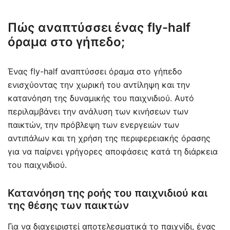
Πώς αναπτύσσει ένας fly-half
όραμα στο γήπεδο;
Ένας fly-half αναπτύσσει όραμα στο γήπεδο
ενισχύοντας την χωρική του αντίληψη και την
κατανόηση της δυναμικής του παιχνιδιού. Αυτό
περιλαμβάνει την ανάλυση των κινήσεων των
παικτών, την πρόβλεψη των ενεργειών των
αντιπάλων και τη χρήση της περιφερειακής όρασης
για να παίρνει γρήγορες αποφάσεις κατά τη διάρκεια
του παιχνιδιού.
Κατανόηση της ροής του παιχνιδιού και
της θέσης των παικτών
Για να διαχειριστεί αποτελεσματικά το παιχνίδι, ένας